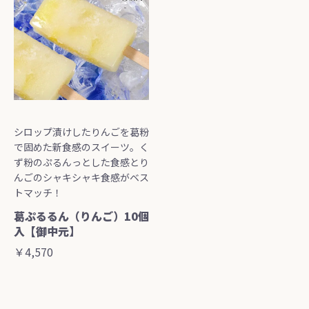
シロップ漬けしたりんごを葛粉
で固めた新食感のスイーツ。く
ず粉のぷるんっとした食感とり
んごのシャキシャキ食感がベス
トマッチ！
葛ぷるるん（りんご）10個
入【御中元】
￥4,570