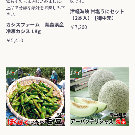
価もそのまま閉じ込めました。
味です。
上品で芳醇な酸味をお楽しみ下
津軽海峡 甘塩うにセット
さい。
（2本入）【御中元】
カシスファーム 青森県産
￥7,260
冷凍カシス 1Kg
￥5,410