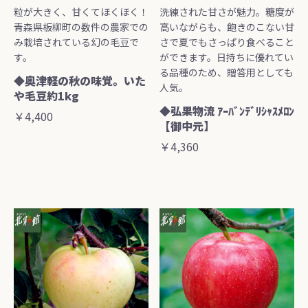
粒が大きく、甘くてほくほく！
洗練された甘さが魅力。糖度が
青森県板柳町の数件の農家での
高いながらも、飽きのこない甘
み栽培されている幻の毛豆で
さで夏でもさっぱり食べること
す。
ができます。日持ちに優れてい
る品種のため、贈答用としても
◆奥津軽の秋の味覚。いた
人気。
や毛豆約1kg
◆弘果物流 ｱｰﾊﾞﾝﾃﾞﾘｼｬｽﾒﾛﾝ
￥4,400
【御中元】
￥4,360