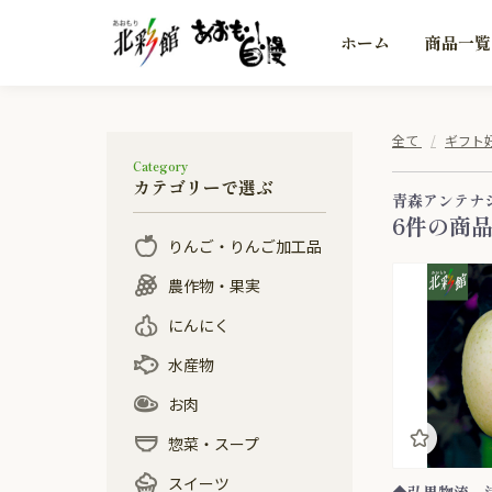
ホーム
商品一覧
全て
ギフト
Category
カテゴリーで選ぶ
青森アンテナシ
6件
の商
りんご・りんご加工品
りんご
りんごジュース
ジャム
りんごスイーツ
農作物・果実
早生りんご
農産物
長いも
とうもろこし・毛豆
アピオス
農産物 加工品
果実
メロン
カシス
果実加工品
にんにく
黒にんにく
にんにく・にんにく加工
水産物
品
ほたて
しじみ
ねぶた漬
水産 加工品
お肉
惣菜・スープ
総菜
スープ
スイーツ