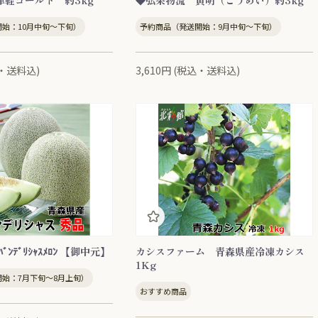
津軽ゴールド 約3kg
◆弘果物流 黄明（こうめい）約3kg
始：10月中旬～下旬）
予約商品（発送開始：9月中旬～下旬）
込・送料込)
3,610円 (税込・送料込)
ﾞﾝﾃﾞﾘｼｬｽﾒﾛﾝ 【御中元】
カシスファーム 青森県産冷凍カシス
1Kg
始：7月下旬～8月上旬）
おすすめ商品