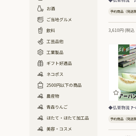
◆弘果物流 
和菓子
洋菓子
せんべい
アイス
お酒
予約商品（発送開
日本酒
焼酎
ワイン・その他
ご当地グルメ
3,610円 (税
せんべい汁
バラ焼き
ラーメン・麺
カレー
その他
飲料
お茶
水・その他
工芸品他
工芸品他
ヒバ
美容・コスメ
工業製品
工業製品
ギフト好適品
青森りんご・果実
りんごジュース
ほたて・しじみ
農産物
水産物
お肉
お酒
飲料
お菓子
麺類・スープ
お手軽ご飯
ネコポス
2500円以下の商品
農産物
青森りんご
◆弘果物流 ｱｰﾊ
ほたて・ほたて加工品
予約商品（発送開
美容・コスメ