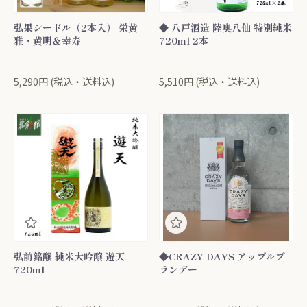
弘果シードル（2本入） 栄黄
◆ 八戸酒造 陸奥八仙 特別純米
雅・黄明＆幸寿
720ml 2本
5,290円 (税込・送料込)
5,510円 (税込・送料込)
弘前銘醸 純米大吟醸 遊天
◆CRAZY DAYS アップルブ
720ml
ランデー