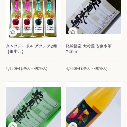
タムラシードル グランデ2種
尾崎酒造 大吟醸 安東水軍
【御中元】
720ml
4,120円 (税込・送料込)
4,260円 (税込・送料込)