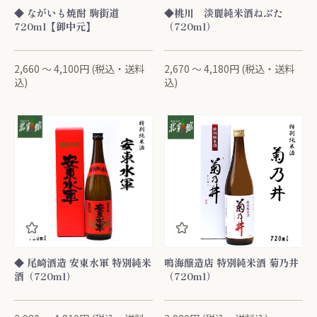
◆ ながいも焼酎 駒街道
◆桃川 淡麗純米酒ねぶた
720ml【御中元】
（720ml）
2,660 ～ 4,100円 (税込・送料
2,670 ～ 4,180円 (税込・送料
込)
込)
◆ 尾崎酒造 安東水軍 特別純米
鳴海醸造店 特別純米酒 菊乃井
酒（720ml）
（720ml）