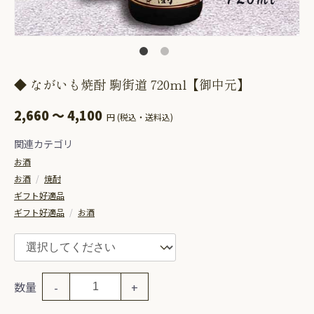
◆ ながいも焼酎 駒街道 720ml【御中元】
2,660 ～ 4,100
円 (税込・送料込)
関連カテゴリ
お酒
お酒
/
焼酎
ギフト好適品
ギフト好適品
/
お酒
数量
-
+