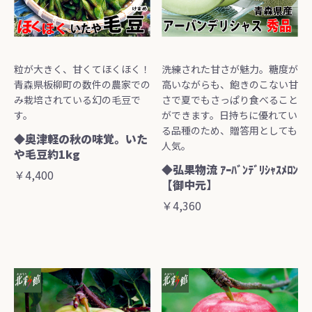
粒が大きく、甘くてほくほく！
洗練された甘さが魅力。糖度が
青森県板柳町の数件の農家での
高いながらも、飽きのこない甘
み栽培されている幻の毛豆で
さで夏でもさっぱり食べること
す。
ができます。日持ちに優れてい
る品種のため、贈答用としても
◆奥津軽の秋の味覚。いた
人気。
や毛豆約1kg
◆弘果物流 ｱｰﾊﾞﾝﾃﾞﾘｼｬｽﾒﾛﾝ
￥4,400
【御中元】
￥4,360