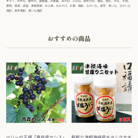
オモリ、お中元、御中元、御歳暮、お歳暮、母の日、父の日、敬老の日、贈答、御礼、お礼、お祝、
御祝、産直、直送、青森県産、お土産、おみやげ、お酒、焼酎、ながいも、長芋、長いも、ながいも
焼酎、長芋焼酎、長いも焼酎
おすすめの商品
ベリーの王様「青森産カシス」
新鮮な津軽海峡産キタムラサキ