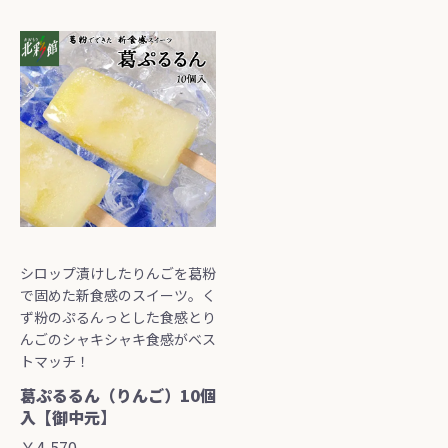
シロップ漬けしたりんごを葛粉
で固めた新食感のスイーツ。く
ず粉のぷるんっとした食感とり
んごのシャキシャキ食感がベス
トマッチ！
葛ぷるるん（りんご）10個
入【御中元】
￥4,570