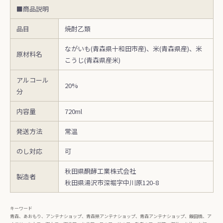
■商品説明
品目
焼酎乙類
ながいも(青森県十和田市産)、米(青森県産)、米
原材料名
こうじ(青森県産米)
アルコール
20%
分
内容量
720ml
発送方法
常温
のし対応
可
秋田県醗酵工業株式会社
製造者
秋田県湯沢市深堀字中川原120-8
キーワード
青森、あおもり、アンテナショップ、青森県アンテナショップ、青森アンテナショップ、飯田橋、ア