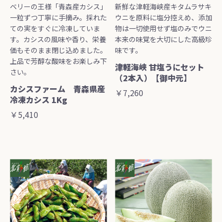
ベリーの王様「青森産カシス」
新鮮な津軽海峡産キタムラサキ
一粒ずつ丁寧に手摘み。採れた
ウニを原料に塩分控えめ、添加
ての実をすぐに冷凍していま
物は一切使用せず塩のみでウニ
す。カシスの風味や香り、栄養
本来の味覚を大切にした高級珍
価もそのまま閉じ込めました。
味です。
上品で芳醇な酸味をお楽しみ下
津軽海峡 甘塩うにセット
さい。
（2本入）【御中元】
カシスファーム 青森県産
￥7,260
冷凍カシス 1Kg
￥5,410