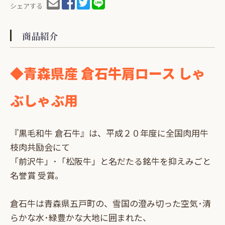
シェアする
商品紹介
◆青森県産 倉石牛肩ロース しゃ
ぶしゃぶ用
『黒毛和牛 倉石牛』は、平成２０年度に全国肉用牛
枝肉共励会にて
「前沢牛」･「松阪牛」と名だたる銘牛を抑えみごと
名誉賞 受賞。
倉石牛は青森県五戸町の、雪国の澄み切った空気･清
らかな水･緑豊かな大地に囲まれた、