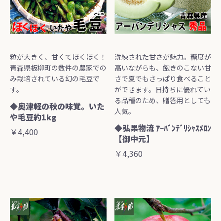
粒が大きく、甘くてほくほく！
洗練された甘さが魅力。糖度が
青森県板柳町の数件の農家での
高いながらも、飽きのこない甘
み栽培されている幻の毛豆で
さで夏でもさっぱり食べること
す。
ができます。日持ちに優れてい
る品種のため、贈答用としても
◆奥津軽の秋の味覚。いた
人気。
や毛豆約1kg
◆弘果物流 ｱｰﾊﾞﾝﾃﾞﾘｼｬｽﾒﾛﾝ
￥4,400
【御中元】
￥4,360