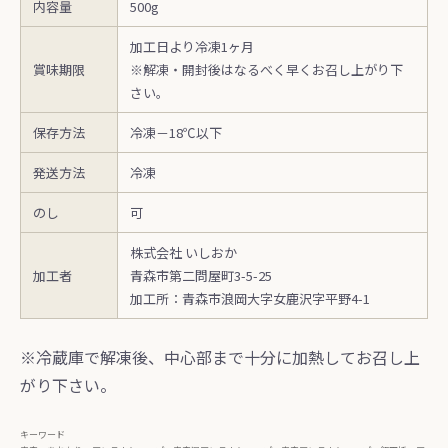
内容量
500g
加工日より冷凍1ヶ月
賞味期限
※解凍・開封後はなるべく早くお召し上がり下
さい。
保存方法
冷凍－18℃以下
発送方法
冷凍
のし
可
株式会社 いしおか
加工者
青森市第二問屋町3-5-25
加工所：青森市浪岡大字女鹿沢字平野4-1
※冷蔵庫で解凍後、中心部まで十分に加熱してお召し上
がり下さい。
キーワード