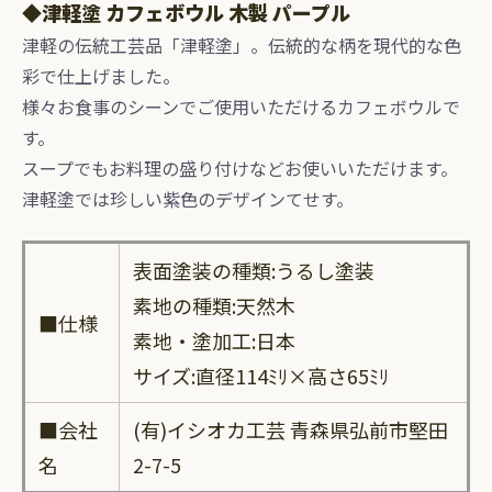
◆津軽塗 カフェボウル 木製 パープル
津軽の伝統工芸品「津軽塗」。伝統的な柄を現代的な色
彩で仕上げました。
様々お食事のシーンでご使用いただけるカフェボウルで
す。
スープでもお料理の盛り付けなどお使いいただけます。
津軽塗では珍しい紫色のデザインてせす。
表面塗装の種類:うるし塗装
素地の種類:天然木
■
仕様
素地・塗加工:日本
サイズ:直径114ﾐﾘ×高さ65ﾐﾘ
■
会社
(有)イシオカ工芸 青森県弘前市堅田
名
2-7-5