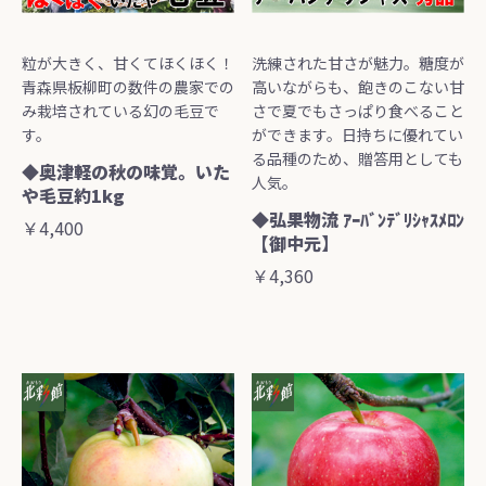
粒が大きく、甘くてほくほく！
洗練された甘さが魅力。糖度が
青森県板柳町の数件の農家での
高いながらも、飽きのこない甘
み栽培されている幻の毛豆で
さで夏でもさっぱり食べること
す。
ができます。日持ちに優れてい
る品種のため、贈答用としても
◆奥津軽の秋の味覚。いた
人気。
や毛豆約1kg
◆弘果物流 ｱｰﾊﾞﾝﾃﾞﾘｼｬｽﾒﾛﾝ
￥4,400
【御中元】
￥4,360