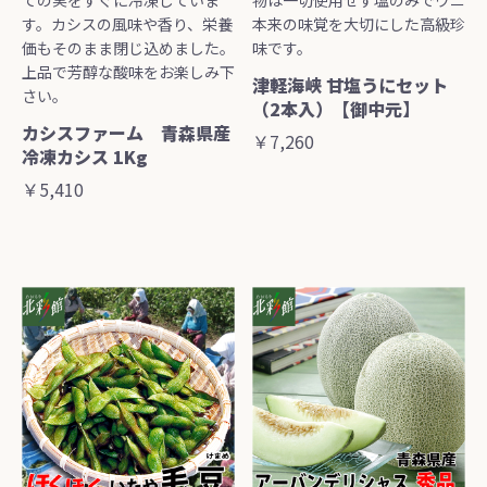
す。カシスの風味や香り、栄養
本来の味覚を大切にした高級珍
価もそのまま閉じ込めました。
味です。
上品で芳醇な酸味をお楽しみ下
津軽海峡 甘塩うにセット
さい。
（2本入）【御中元】
カシスファーム 青森県産
￥7,260
冷凍カシス 1Kg
￥5,410