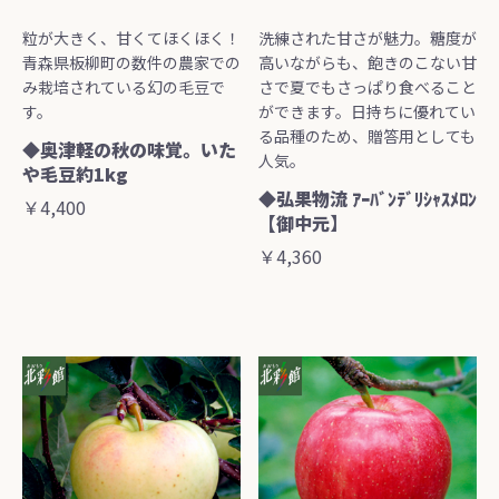
粒が大きく、甘くてほくほく！
洗練された甘さが魅力。糖度が
青森県板柳町の数件の農家での
高いながらも、飽きのこない甘
み栽培されている幻の毛豆で
さで夏でもさっぱり食べること
す。
ができます。日持ちに優れてい
る品種のため、贈答用としても
◆奥津軽の秋の味覚。いた
人気。
や毛豆約1kg
◆弘果物流 ｱｰﾊﾞﾝﾃﾞﾘｼｬｽﾒﾛﾝ
￥4,400
【御中元】
￥4,360