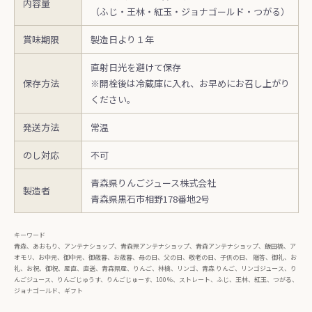
内容量
（ふじ・王林・紅玉・ジョナゴールド・つがる）
賞味期限
製造日より１年
直射日光を避けて保存
保存方法
※開栓後は冷蔵庫に入れ、お早めにお召し上がり
ください。
発送方法
常温
のし対応
不可
青森県りんごジュース株式会社
製造者
青森県黒石市相野178番地2号
キーワード
青森、あおもり、アンテナショップ、青森県アンテナショップ、青森アンテナショップ、飯田橋、ア
オモリ、お中元、御中元、御歳暮、お歳暮、母の日、父の日、敬老の日、子供の日、 贈答、御礼、お
礼、お祝、御祝、産直、直送、青森県産、りんご、林檎、リンゴ、青森 りんご、リンゴジュース、り
んごジュース、りんごじゅうす、りんごじゅーす、100％、ストレート、ふじ、王林、紅玉、つがる、
ジョナゴールド、ギフト