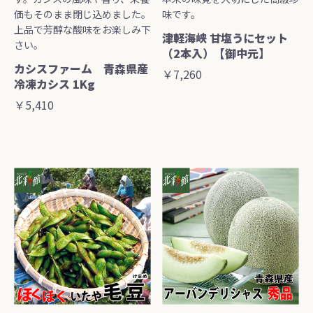
価もそのまま閉じ込めました。
味です。
上品で芳醇な酸味をお楽しみ下
津軽海峡 甘塩うにセット
さい。
（2本入）【御中元】
カシスファーム 青森県産
￥7,260
冷凍カシス 1Kg
￥5,410