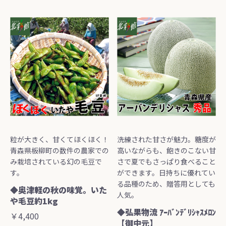
粒が大きく、甘くてほくほく！
洗練された甘さが魅力。糖度が
青森県板柳町の数件の農家での
高いながらも、飽きのこない甘
み栽培されている幻の毛豆で
さで夏でもさっぱり食べること
す。
ができます。日持ちに優れてい
る品種のため、贈答用としても
◆奥津軽の秋の味覚。いた
人気。
や毛豆約1kg
◆弘果物流 ｱｰﾊﾞﾝﾃﾞﾘｼｬｽﾒﾛﾝ
￥4,400
【御中元】