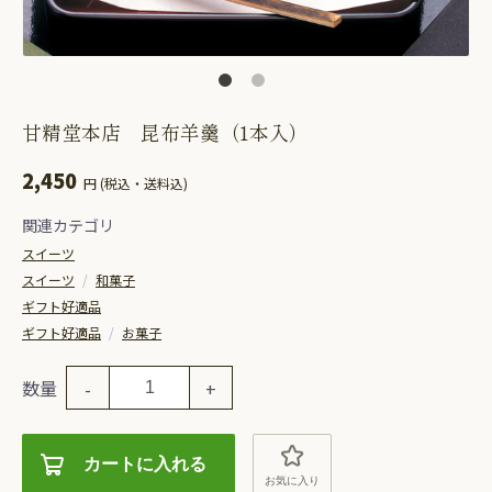
甘精堂本店 昆布羊羹（1本入）
2,450
円 (税込・送料込)
関連カテゴリ
スイーツ
スイーツ
/
和菓子
ギフト好適品
ギフト好適品
/
お菓子
数量
-
+
カートに入れる
お気に入り