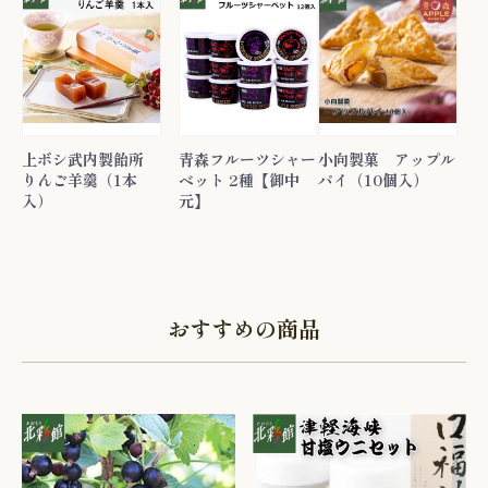
上ボシ武内製飴所
青森フルーツシャー
小向製菓 アップル
りんご羊羹（1本
ベット 2種【御中
パイ（10個入）
入）
元】
おすすめの商品