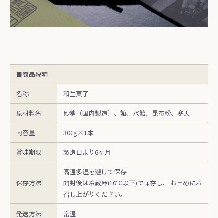
■商品説明
名称
和生菓子
原材料名
砂糖（国内製造）、餡、水飴、昆布粉、寒天
内容量
300g×1本
賞味期限
製造日より6ヶ月
高温多湿を避けて保存
保存方法
開封後は冷蔵庫(10℃以下)で保存し、 お早めにお
召し上がりください。
発送方法
常温