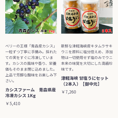
ベリーの王様「青森産カシス」
新鮮な津軽海峡産キタムラサキ
一粒ずつ丁寧に手摘み。採れた
ウニを原料に塩分控えめ、添加
ての実をすぐに冷凍していま
物は一切使用せず塩のみでウニ
す。カシスの風味や香り、栄養
本来の味覚を大切にした高級珍
価もそのまま閉じ込めました。
味です。
上品で芳醇な酸味をお楽しみ下
津軽海峡 甘塩うにセット
さい。
（2本入）【御中元】
カシスファーム 青森県産
￥7,260
冷凍カシス 1Kg
￥5,410